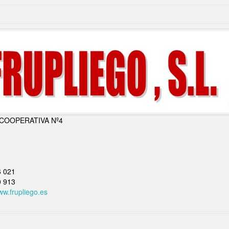
COOPERATIVA Nº4
6 021
0 913
ww.frupliego.es